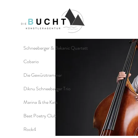
Schneeberger & Bakanic Quartett
Cobario
Die Gewürztraminer
Diknu Schneeberger Trio
Marina & the Kats
Beat Poetry Club
Rock4