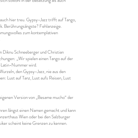
sich sowohl in der Besetzung als auch
uch hier treu. Gypsy-Jazz trifft auf Tango,
k. Berührungsängste? Fehlanzeige.
mmungsvolles zum kontemplativen
.
n Diknu Schneeberger und Christian
schungen: „Wir spielen einen Tango auf der
ro-Latin-Nummer wird.
e Wurzeln, den Gypsy-Jazz, nie aus den
en: Lust auf Tanz, Lust aufs Reisen, Lust
er eigenen Version von „Besame mucho“ der
ahren längst einen Namen gemacht und kann
onzerthaus Wien oder bei den Salzburger
siker scheint keine Grenzen zu kennen.