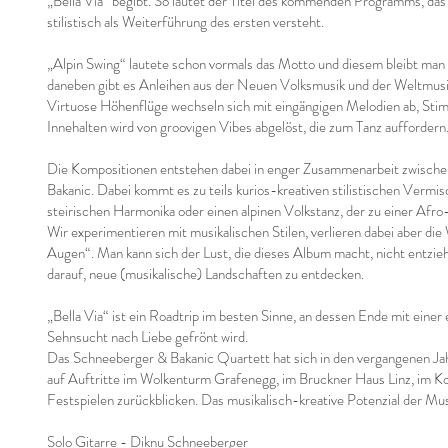
„Bella Via“ begibt. So lautet der Titel des kommenden Programms, das 
stilistisch als Weiterführung des ersten versteht.
„Alpin Swing“ lautete schon vormals das Motto und diesem bleibt man a
daneben gibt es Anleihen aus der Neuen Volksmusik und der Weltmusi
Virtuose Höhenflüge wechseln sich mit eingängigen Melodien ab, Sti
Innehalten wird von groovigen Vibes abgelöst, die zum Tanz auffordern
Die Kompositionen entstehen dabei in enger Zusammenarbeit zwische
Bakanic. Dabei kommt es zu teils kurios-kreativen stilistischen Vermi
steirischen Harmonika oder einen alpinen Volkstanz, der zu einer Af
Wir experimentieren mit musikalischen Stilen, verlieren dabei aber di
Augen“. Man kann sich der Lust, die dieses Album macht, nicht entzieh
darauf, neue (musikalische) Landschaften zu entdecken.
„Bella Via“ ist ein Roadtrip im besten Sinne, an dessen Ende mit ein
Sehnsucht nach Liebe gefrönt wird.
Das Schneeberger & Bakanic Quartett hat sich in den vergangenen J
auf Auftritte im Wolkenturm Grafenegg, im Bruckner Haus Linz, im K
Festspielen zurückblicken. Das musikalisch-kreative Potenzial der Mu
Solo Gitarre - Diknu Schneeberger