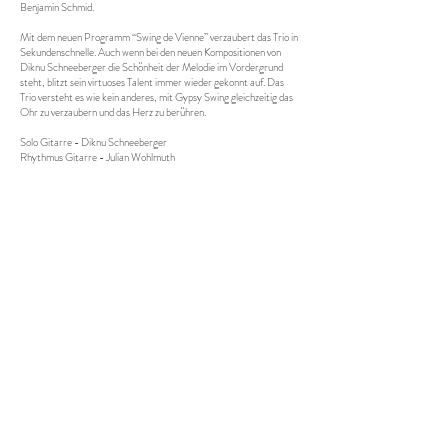
Benjamin Schmid.
Mit dem neuen Programm “Swing de Vienne” verzaubert das Trio in
Sekundenschnelle. Auch wenn bei den neuen Kompositionen von
Diknu Schneeberger die Schönheit der Melodie im Vordergrund
steht, blitzt sein virtuoses Talent immer wieder gekonnt auf. Das
Trio versteht es wie kein anderes, mit Gypsy Swing gleichzeitig das
Ohr zu verzaubern und das Herz zu berühren.
Solo Gitarre - Diknu Schneeberger
Rhythmus Gitarre - Julian Wohlmuth
Bass - Martin Heinzle
Downloads:
PRESSETEXT
PRESSEFOTOS
TECH-RIDER