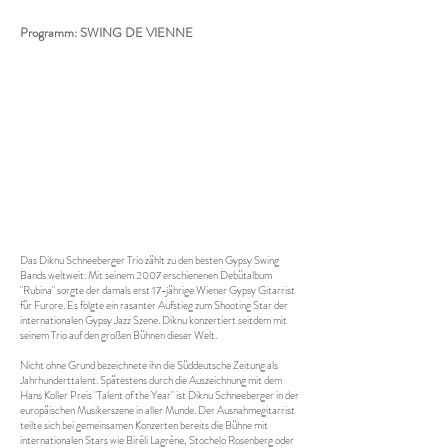
Programm: SWING DE VIENNE
Das Diknu Schneeberger Trio zählt zu den besten Gypsy Swing
Bands weltweit. Mit seinem 2007 erschienenen Debütalbum
"Rubina" sorgte der damals erst 17-jährige Wiener Gypsy Gitarrist
für Furore. Es folgte ein rasanter Aufstieg zum Shooting Star der
internationalen Gypsy Jazz Szene. Diknu konzertiert seitdem mit
seinem Trio auf den großen Bühnen dieser Welt.
Nicht ohne Grund bezeichnete ihn die Süddeutsche Zeitung als
Jahrhunderttalent. Spätestens durch die Auszeichnung mit dem
Hans Koller Preis "Talent of the Year" ist Diknu Schneeberger in der
europäischen Musikerszene in aller Munde. Der Ausnahmegitarrist
teilte sich bei gemeinsamen Konzerten bereits die Bühne mit
internationalen Stars wie Biréli Lagrène, Stochelo Rosenberg oder