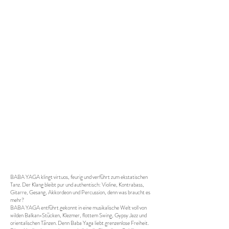
BABA YAGA klingt virtuos, feurig und verführt zum ekstatischen
Tanz. Der Klang bleibt pur und authentisch: Violine, Kontrabass,
Gitarre, Gesang, Akkordeon und Percussion, denn was braucht es
mehr?
BABA YAGA entführt gekonnt in eine musikalische Welt voll von
wilden Balkan-Stücken, Klezmer, flottem Swing, Gypsy Jazz und
orientalischen Tänzen. Denn Baba Yaga liebt grenzenlose Freiheit.