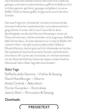
Die 5 MusikerInnen nehmen wahrlich alle Sinne ihres Publikums
gefangen und locken in unberechenbare, gefährliche Sphären. Dort
wird dann getanzt, geträumt, gesungen und gefeiert, so wie es
BABA YAGA am besten gefällt. Sorglos tanzt es sich halt ohne
Grenzen.
Das neue Programm „Grenzenlos“ verweist zum einen auf das
bewusste Aufbrechen musikstilistischer, zum anderen politisch-
geografischer Grenzen. Die Cross-Culture Band, deren
Bandmitglieder aus den drei Nationen Montenegro, Israel und
Österreich kommen, möchte verbinden, nicht ausgrenzen. Raffaella
della Gemma dazu: „Grenzen existieren nur in unseren Köpfen. Wir
wohnen in Wien - hier gibt es eine wunderschöne Vielfalt an
(Musik)-Kulturen, die sich ganz natürlich miteinander vermischen.
Die musikalische Sprache kennt keine Grenzen und funktioniert
ohne Worte. Wir suchen das Vereinende, wir möchten verbinden,
mit der Musik die fröhlichen Seiten des Lebens und das friedliche
Miteinander feiern. Baba Yaga lebt ohne Grenzen“.
Baba Yaga
Raffaella della Gemma
-
Violine & Gesang
David Mandlburger - Gitarre
Anela Cindrak - Akkordeon
Florian Gunacker - Kontrabass
Jasmin Meiri - Percussion & Gesang
Downloads:
PRESSETEXT