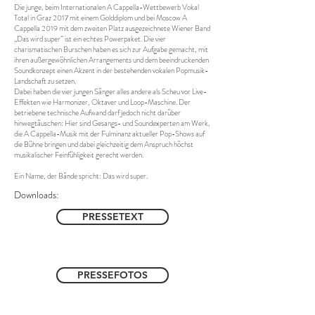
Die junge, beim Internationalen A Cappella-Wettbewerb Vokal
Total in Graz 2017 mit einem Golddiplom und bei Moscow A
Cappella 2019 mit dem zweiten Platz ausgezeichnete Wiener Band
„Das wird super” ist ein echtes Powerpaket. Die vier
charismatischen Burschen haben es sich zur Aufgabe gemacht, mit
ihren außergewöhnlichen Arrangements und dem beeindruckenden
Soundkonzept einen Akzent in der bestehenden vokalen Popmusik-
Landschaft zu setzen.
Dabei haben die vier jungen Sänger alles andere als Scheu vor Live-
Effekten wie Harmonizer, Oktaver und Loop-Maschine. Der
betriebene technische Aufwand darf jedoch nicht darüber
hinwegtäuschen: Hier sind Gesangs- und Soundexperten am Werk,
die A Cappella-Musik mit der Fulminanz aktueller Pop-Shows auf
die Bühne bringen und dabei gleichzeitig dem Anspruch höchst
musikalischer Feinfühligkeit gerecht werden.
Ein Name, der Bände spricht: Das wird super.
Downloads:
PRESSETEXT
PRESSEFOTOS